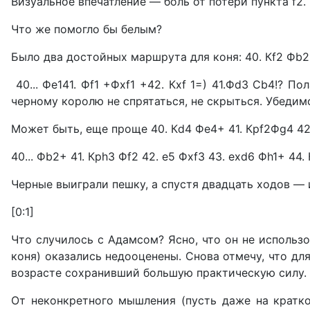
Визуальное впечатление — боль от потери пункта f2.
Что же помогло бы белым?
Было два достойных маршрута для коня: 40. Кf2 Фb2
40... Фе141. Фf1 +Фxf1 +42. Кxf 1=) 41.Фd3 Сb4!? П
черному королю не спрятаться, не скрыться. Убедимс
Может быть, еще проще 40. Кd4 Фе4+ 41. Крf2Фg4 42
40... Фb2+ 41. Крh3 Фf2 42. е5 Фxf3 43. exd6 Фh1+ 44
Черные выиграли пешку, а спустя двадцать ходов — 
[0:1]
Что случилось с Адамсом? Ясно, что он не использ
коня) оказались недооценены. Снова отмечу, что дл
возрасте сохранивший большую практическую силу.
От неконкретного мышления (пусть даже на кратк