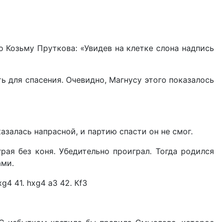
 Козьму Пруткова: «Увидев на клетке слона надпись
сть для спасения. Очевидно, Магнусу этого показалось
залась напрасной, и партию спасти он не смог.
рая без коня. Убедительно проиграл. Тогда родился
ами.
g4 41. hxg4 аЗ 42. Кf3