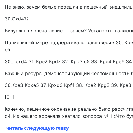
He знаю, зачем белые перешли в пешечный эндшпиль. 
30.Cxd4??
Визуальное впечатление — зачем? Усталость, галлюци
По меньшей мере поддерживало равновесие 30. КреЗ
еб.
30... cxd4 31. Кре2 Крd7 32. КрdЗ с5 33. Кре4 Кре6 34.
Важный ресурс, демонстрирующий беспомощность б
36.КреЗ Крхе5 37. КрхdЗ Крf4 38. Кре2 КрgЗ 39. КреЗ
[0:1]
Конечно, пешечное окончание реально было рассчита
d4. Из нашего арсенала хватало вопроса № 1 «Что бу
читать следующую главу