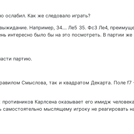
о ослабил. Как же следовало играть?
жидание. Например, 34.... Ле5 35. Фс3 Ле4, преимущ
ень интересно было бы на это посмотреть. В партии же
пасти партию.
равилом Смыслова, так и квадратом Декарта. Поле f7
х противников Карлсена оказывает его имидж челове
нь самостоятельно мыслящему игроку не реагировать н