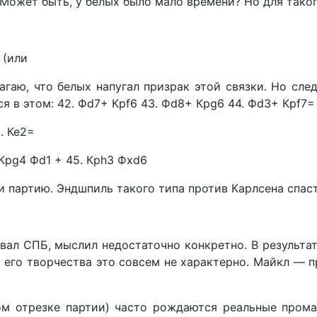
 Может быть, у белых было мало времени? Но для тако
 (или
олагаю, что белых напугал призрак этой связки. Но сл
я в этом: 42. Фd7+ Крf6 43. Фd8+ Крg6 44. Фd3+ Крf7=
. Ке2=
. Крg4 Фd1 + 45. Крh3 Фxd6
и партию. Эндшпиль такого типа против Карлсена спаст
овал СПБ, мыслил недостаточно конкретно. В результ
я его творчества это совсем не характерно. Майкл —
ом отрезке партии) часто рождаются реальные прома