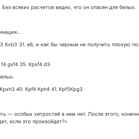
Без всяких расчетов видно, что он опасен для белых.
нация...
 Кхb3 31. e6, и как бы черным не получить плохую по
 f4 gxf4 35. Крхf4 d3
елых.
 КрхhЗ 40. Крf4 Крh4 41. Крf5КрgЗ
ть — особых хитростей в нем нет. После этого, конечн
дет, если это произойдет?»