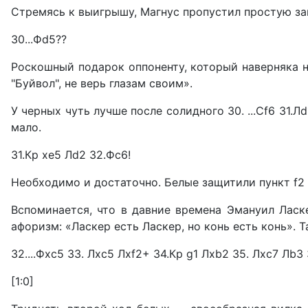
Стремясь к выигрышу, Магнус пропустил простую за
30...Фd5??
Роскошный подарок оппоненту, который наверняка н
"Буйвол", не верь глазам своим».
У черных чуть лучше после солидного 30. ...Сf6 31.Л
мало.
31.Кр хе5 Лd2 32.Фс6!
Необходимо и достаточно. Белые защитили пункт f2 
Вспоминается, что в давние времена Эмануил Ласке
афоризм: «Ласкер есть Ласкер, но конь есть конь». Т
32....Фхс5 33. Лхс5 Лxf2+ 34.Кр g1 Лхb2 35. Лхс7 ЛbЗ 3
[1:0]