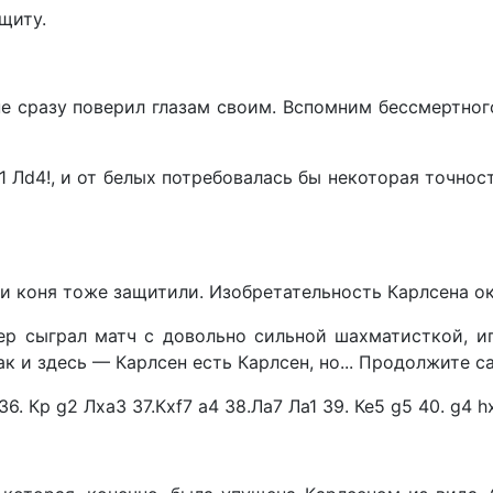
щиту.
е сразу поверил глазам своим. Вспомним бессмертного
d1 Лd4!, и от белых потребовалась бы некоторая точно
и коня тоже защитили. Изобретательность Карлсена ока
р сыграл матч с довольно сильной шахматисткой, иг
ак и здесь — Карлсен есть Карлсен, но... Продолжите с
6. Кр g2 ЛхаЗ 37.Кxf7 а4 38.Ла7 Ла1 39. Ке5 g5 40. g4 hx