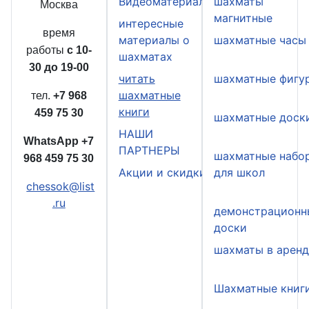
Видеоматериалы
шахматы
Москва
магнитные
интересные
время
материалы о
шахматные часы
работы
с 10-
шахматах
30 до 19-00
читать
шахматные фигу
шахматные
тел.
+7 968
книги
459 75 30
шахматные доск
НАШИ
WhatsApp
+7
ПАРТНЕРЫ
шахматные набо
968 459 75 30
Акции и скидки
для школ
chessok@list
.ru
демонстрационн
доски
шахматы в арен
Шахматные книг