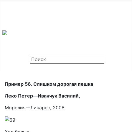
ООО «Мир Шахмат», Санкт-Петербург и Москва,
тел: +7 968 459-75-30
Email:
chessok@list.ru
Пример 56. Слишком дорогая пешка
Леко Петер—Иванчук Василий,
Морелия—Линарес, 2008
Ход белых