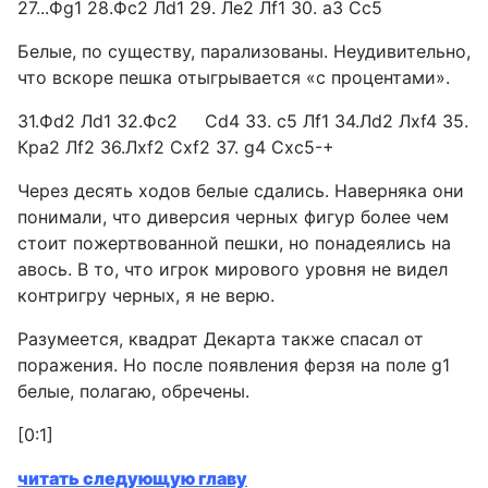
27...Фg1 28.Фс2 Лd1 29. Лe2 Лf1 30. аЗ Сс5
Белые, по существу, парализованы. Неудивительно,
что вскоре пешка отыгрывается «с процентами».
31.Фd2 Лd1 32.Фc2 Сd4 33. с5 Лf1 34.Лd2 Лxf4 35.
Кра2 Лf2 36.Лxf2 Сxf2 37. g4 Сxc5-+
Через десять ходов белые сдались. Наверняка они
понимали, что диверсия черных фигур более чем
стоит пожертвованной пешки, но понадеялись на
авось. В то, что игрок мирового уровня не видел
контригру черных, я не верю.
Разумеется, квадрат Декарта также спасал от
поражения. Но после появления ферзя на поле g1
белые, полагаю, обречены.
[0:1]
читать следующую главу