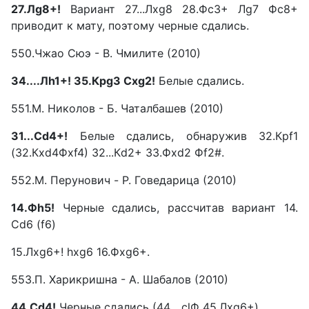
27.Лg8+!
Вариант 27...Лxg8 28.ФсЗ+ Лg7 Фс8+
приводит к мату, поэтому черные сдались.
550.Чжао Сюэ - В. Чмилите (2010)
34....Лh1+! 35.Крg3 Cxg2!
Белые сдались.
551.М. Николов - Б. Чаталбашев (2010)
31...Сd4+!
Белые сдались, обнаружив 32.Крf1
(32.Кxd4Фxf4) 32...Кd2+ 33.Фxd2 Фf2#.
552.M. Перунович - P. Говедарица (2010)
14.Фh5!
Черные сдались, рассчитав вариант 14.
Сd6 (f6)
15.Лxg6+! hxg6 16.Фxg6+.
553.П. Харикришна - А. Шабалов (2010)
44.Сd4!
Черные сдались (44... clФ 45.Лxg6+).