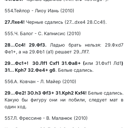
554.Тейлор - Лиоу Иань (2010)
27.Лхе4!
Черные сдались (27...dxe4 28.Сс4!).
555.Ч. Балог - С. Капнисис (2010)
28...Сс4! 29.Фf3.
Ладью брать нельзя: 29.Фxd7
Фe1+, а на 29.Фb1 (a1) решает 29..Лf7.
29...Фc1+! 30.Лf1 Сxf1 З1.Фа8+ (
или 31.Фxf1 Лd1
)
31... Кр
h7 З2.Фе4+ g6
. Белые сдались.
556.А. Ковчан - Л. Майер (2010)
29...Фе2! ЗО.h3 Фf3+ 31.Крh2 Кxf4!
Белые сдались.
Какую бы фигуру они ни побили, следует мат в
один ход.
557.Л. Фрессине - В. Маланюк (2010)