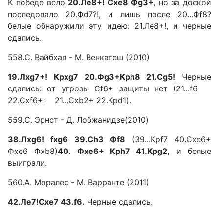
К победе вело
20.Ле8+! Схе8
Фg3+
, но за доской
последовало 20.Фd7?!, и лишь после 20...Фf8?
белые обнаружили эту идею: 21.Ле8+!, и черные
сдались.
558.С. Вайбхав - М. Венкатеш (2010)
19.Лxg7+! Крxg7 20.Фg3+Крh8 21.Сg5!
Черные
сдались: от угрозы Cf6+ защиты нет (21...f6
22.Cxf6+; 21...Cхb2+ 22.Крd1).
559.С. Эрнст - Д. Лобжанидзе(2010)
38.Лxg6! fxg6 З9.СhЗ
Фf8
(39...Крf7 40.Cхе6+
Фхе6 Фхb8)
40. Фхе6+ Крh7
41.Крg2,
и белые
выиграли.
560.А. Моралес - М. Варранте (2011)
42.Ле7!Схе7 43.f6.
Черные сдались.