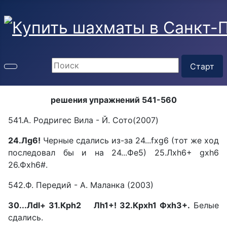
решения упражнений 541-560
541.А. Родригес Вила - Й. Сото(2007)
24.Лg6!
Черные сдались из-за 24...fxg6 (тот же ход
последовал бы и на 24...Фе5) 25.Лхh6+ gxh6
26.Фxh6#.
542.Ф. Передий - А. Маланка (2003)
30...Лdl+ 31.Крh2 Лh1+! 32.Крхh1 Фxh3+.
Белые
сдались.