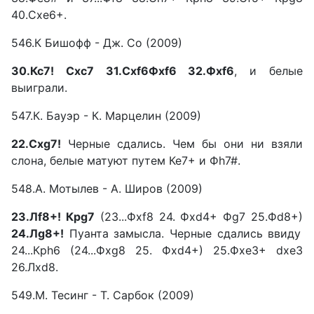
40.Cхе6+.
546.К Бишофф - Дж. Со (2009)
З0.Кс7! Схс7 31.Сxf6Фxf6 32.Фxf6
, и белые
выиграли.
547.К. Бауэр - К. Марцелин (2009)
22.Сxg7!
Черные сдались. Чем бы они ни взяли
слона, белые матуют путем Ке7+ и Фh7#.
548.А. Мотылев - А. Широв (2009)
23.Лf8+! Крg7
(23...Фxf8 24. Фxd4+ Фg7 25.Фd8+)
24.Лg8+!
Пуанта замысла. Черные сдались ввиду
24...Крh6 (24...Фxg8 25. Фxd4+) 25.ФхеЗ+ dxe3
26.Лxd8.
549.М. Тесинг - Т. Сарбок (2009)