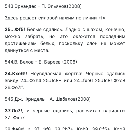
543.Эрнандес - П. Эльянов(2008)
Здесь решает силовой нажим по линии «f».
25...Фf5!
Белые сдались. Ладью с шахом, конечно,
можно забрать, но это окажется последним
достижением белых, поскольку слон не может
двинуться с места.
544.В. Белов - Е. Бареев (2008)
24.Кхе6!!
Неувядаемая жертва! Черные сдались
ввиду 24...Фxh4 25.Лс8+ или 24...fxe6 25.Лс8! Фхс8
26.Фе7#.
545.Дж. Фридель - А. Шабалов(2008)
37.Лс7!,
и черные сдались, рассчитав варианты
З7...Фхс7
38.Фе8# и 37...Фf8 38.Сh7+ Крh8 39.Сf5+ Крg8