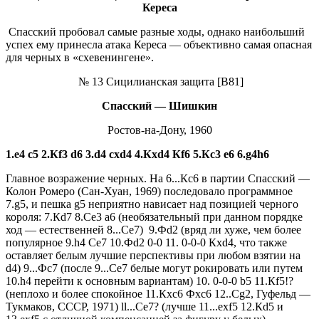
Кереса
Спасский пробовал са­мые разные ходы, однако наи­больший
успех ему принесла атака Кереса — объективно са­мая опасная
для черных в «схевенингене».
№ 13 Сицилианская защита [В81]
Спасский — Шишкин
Ростов-на-Дону, 1960
1.е4 с5 2.Кf3 d6 3.d4 cxd4 4.Кхd4 Кf6 5.Кc3 e6 6.g4h6
Главное возражение черных. На 6...Кc6 в партии Спасский —
Колон Ромеро (Сан-Хуан, 1969) последовало программное
7.g5, и пешка g5 неприятно нависает над позицией черного
короля: 7.Кd7 8.Сe3 а6 (необязатель­ный при данном порядке
ход — естественней 8...Сe7) 9.Фd2 (вряд ли хуже, чем более
популярное 9.h4 Се7 10.Фd2 0-0 11. 0-0-0 Кxd4, что также
остав­ляет белым лучшие перспек­тивы при любом взятии на
d4) 9...Фс7 (после 9...Сe7 белые мо­гут рокировать или путем
10.h4 перейти к основным вариантам) 10. 0-0-0 b5 11.Кf5!?
(неплохо и более спокойное 11.Кхс6 Фхс6 12..Сg2, Гуфельд —
Тукмаков, СССР, 1971) ll...Сe7? (лучше 11...exf5 12.Кd5 и