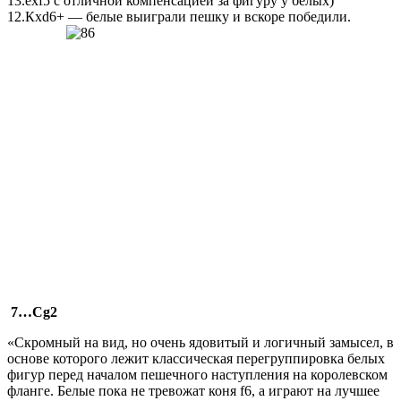
13.exf5 с отличной компенсацией за фигу­ру у белых)
12.Кxd6+ — белые выиграли пешку и вскоре побе­дили.
7…Сg2
«Скромный на вид, но очень ядовитый и логичный замы­сел, в
основе которого лежит классическая перегруппиров­ка белых
фигур перед началом пешечного наступления на ко­ролевском
фланге. Белые пока не тревожат коня f6, а играют на лучшее