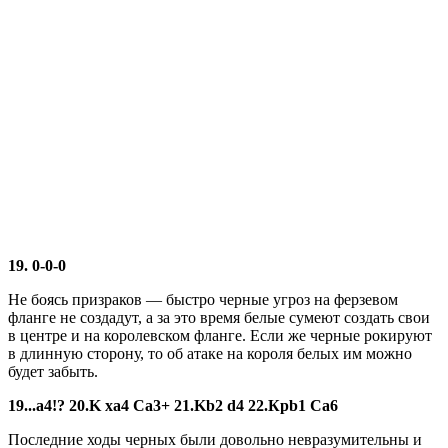
19. 0-0-0
Не боясь призраков — бы­стро черные угроз на ферзевом
фланге не создадут, а за это время белые сумеют создать свои
в центре и на королевском фланге. Если же черные роки­руют
в длинную сторону, то об атаке на короля белых им мож­но
будет забыть.
19...а4!? 20.K xa4 Cа3+ 21.Kb2 d4 22.Крb1 Ca6
Последние ходы черных были довольно невразумитель­ны и