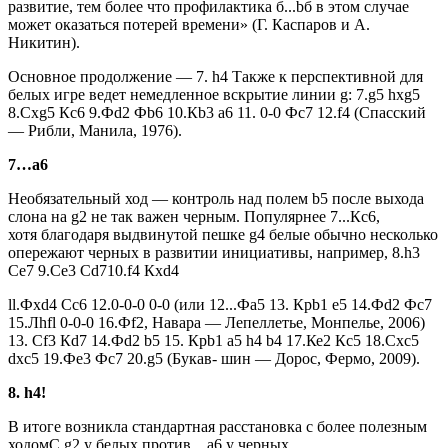
развитие, тем более что профилактика б...bб в этом случае
может оказаться поте­рей времени» (Г. Каспаров и А.
Никитин).
Основное продолжение — 7. h4 Также к перспективной для
белых игре ведет немедлен­ное вскрытие линии g: 7.g5 hxg5
8.Сxg5 Кс6 9.Фd2 Фb6 10.Кb3 а6 11. 0-0 Фс7 12.f4 (Спасский
— Рибли, Манила, 1976).
7…а6
Необязательный ход — кон­троль над полем b5 после выхо­да
слона на g2 не так важен чер­ным. Популярнее 7...Кс6,
хотя благодаря выдвинутой пеш­ке g4 белые обычно несколь­ко
опережают черных в раз­витии инициативы, например, 8.h3
Се7 9.Се3 Сd710.f4 Кxd4
ll.Фxd4 Сс6 12.0-0-0 0-0 (или 12...Фа5 13. Крb1 е5 14.Фd2 Фс7
15.Лhfl 0-0-0 16.Фf2, Навара — Лепеллетье, Монпелье, 2006)
13. Сf3 Кd7 14.Фd2 b5 15. Крb1 а5 h4 b4 17.Ке2 Кc5 18.Сxc5
dxc5 19.Фе3 Фс7 20.g5 (Букав- шин — Дорос, Фермо, 2009).
8. h4!
В итоге возникла стандарт­ная расстановка с более полез­ным
ходомС g2 у белых против ...а6 у черных.