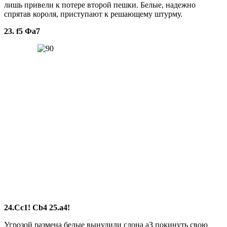
лишь привели к потере второй пешки. Белые, надежно
спрятав короля, приступают к решающему штурму.
23. f5 Фа7
24.Cc1! Cb4 25.a4!
Угрозой размена белые вы­нудили слона аЗ покинуть свою