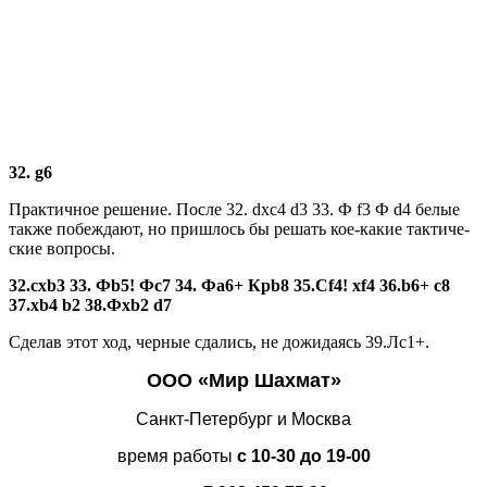
32. g6
Практичное решение. После 32. dxc4 d3 33. Ф f3 Ф d4 белые
также побеждают, но пришлось бы решать кое-какие тактиче­
ские вопросы.
32.cxb3 33. Фb5! Фc7 34. Фа6+ Крb8 35.Сf4! хf4 36.b6+ с8
37.хb4 b2 38.Фхb2 d7
Сделав этот ход, черные сда­лись, не дожидаясь 39.Лс1+.
ООО «Мир Шахмат»
Санкт-Петербург и Москва
время работы
с 10-30 до 19-00