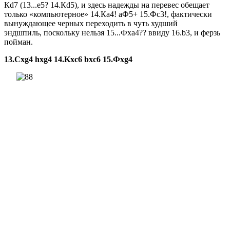
Кd7 (13...е5? 14.Кd5), и здесь надежды на перевес обещает
только «компьютерное» 14.Ка4! аФ5+ 15.Фс3!, фактически
вы­нуждающее черных перехо­дить в чуть худший
эндшпиль, поскольку нельзя 15...Фха4?? ввиду 16.b3, и ферзь
пойман.
13.Cxg4 hxg4 14.Kхс6 bхс6 15.Фxg4