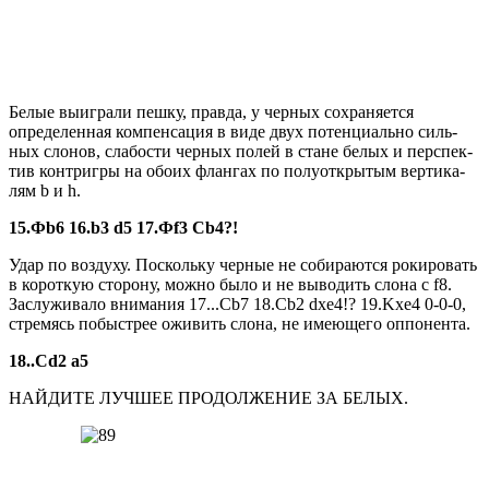
Белые выиграли пешку, правда, у черных сохраняется
определенная компенсация в виде двух потенциально силь­
ных слонов, слабости черных полей в стане белых и перспек­
тив контригры на обоих флан­гах по полуоткрытым вертика­
лям b и h.
15.Фb6 16.b3 d5 17.Фf3 Cb4?!
Удар по воздуху. Поскольку черные не собираются рокиро­вать
в короткую сторону, мож­но было и не выводить слона с f8.
Заслуживало внимания 17...Cb7 18.Cb2 dxe4!? 19.Kxe4 0-0-0,
стремясь побыстрее ожи­вить слона, не имеющего оппо­нента.
18..Cd2 а5
НАЙДИТЕ ЛУЧШЕЕ ПРО­ДОЛЖЕНИЕ ЗА БЕЛЫХ.