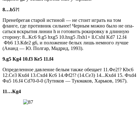
8…b5?!
Пренебрегая старой исти­ной — не стоит играть на том
фланге, где противник сильнее! Черным можно было не опа­
саться вскрытия линии h и гото­вить рокировку в длинную
сто­рону: 8...Кc6 9.g5 hxg5 10.hxg5 Лхh1+ ll.Cxhl Kd7 12.f4
Фb6 13.Кdе2 g6, и положение белых лишь немного лучше
(Ананд — Ю. Полгар, Мадрид, 1993).
9.g5 Кg4 10.f3 Ке5 11.f4
Определенное давление бе­лым также обещает 11.Фе2!? Кbc6
12.Сe3 Кxd4 13.Сxd4 Кc6 14.Фf2!? (14.Сe3) 14...Кхd4 15. Фxd4
Фa5 16.f4 Сd70-0-0 (Лутиков — Тукмаков, Харь­ков, 1967).
11…Кg4