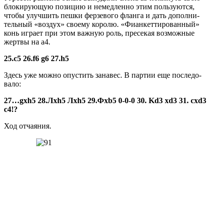
блокирующую позицию и не­медленно этим пользуются,
чтобы улучшить пешки фер­зевого фланга и дать дополни­
тельный «воздух» своему коро­лю. «Фианкеттированный»
конь играет при этом важную роль, пресекая возможные
жертвы на а4.
25.с5 26.f6 g6 27.h5
Здесь уже можно опустить занавес. В партии еще последо­
вало:
27…gxh5 28.Лxh5 Лхh5 29.Фхb5 0-0-0 30. Kd3 xd3 31. cxd3
с4!?
Ход отчаяния.