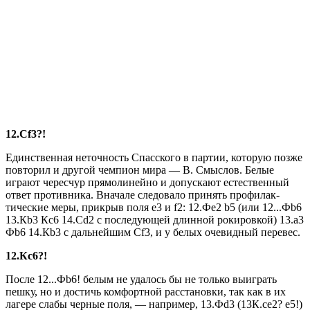
12.Сf3?!
Единственная неточность Спасского в партии, которую позже
повторил и другой чем­пион мира — В. Смыслов. Бе­лые
играют чересчур прямоли­нейно и допускают естествен­ный
ответ противника. Вначале следовало принять профилак­
тические меры, прикрыв поля е3 и f2: 12.Фе2 b5 (или 12...Фb6
13.Кb3 Кc6 14.Сd2 с последую­щей длинной рокировкой) 13.а3
Фb6 14.Кb3 с дальнейшим Сf3, и у белых очевидный перевес.
12.Кc6?!
После 12...Фb6! белым не удалось бы не только выиграть
пешку, но и достичь комфорт­ной расстановки, так как в их
лагере слабы черные поля, — например, 13.Фd3 (13К.се2? е5!)