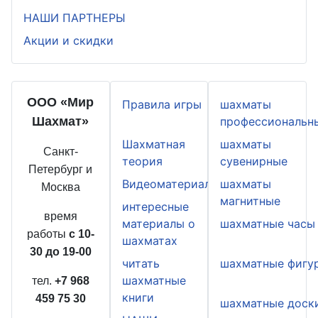
НАШИ ПАРТНЕРЫ
Акции и скидки
ООО «Мир
Правила игры
шахматы
Шахмат»
профессиональн
Шахматная
шахматы
Санкт-
теория
сувенирные
Петербург и
Видеоматериалы
шахматы
Москва
магнитные
интересные
время
материалы о
шахматные часы
работы
с 10-
шахматах
30 до 19-00
читать
шахматные фигу
шахматные
тел.
+7 968
книги
459 75 30
шахматные доск