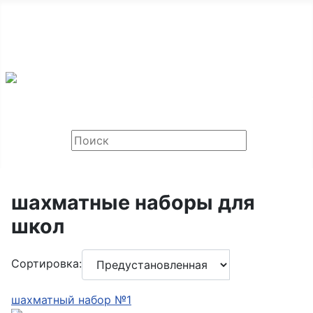
ООО «Мир Шахмат», Санкт-Петербург и Москва,
тел: +7 968 459-75-30
Email:
chessok@list.ru
шахматные наборы для
школ
Сортировка:
шахматный набор №1