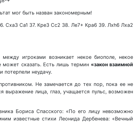
g8-+
ьтат мог быть назван закономерным!
36. Сxa3 Са1 37. КреЗ Сс2 38. Ле7+ Кра6 39. Лxh6 Лха2
 между игроками возникает некое биополе, некое
е может сказать. Есть лишь термин
«закон взаимной
и потерпели неудачу.
противником. Не замечается до тех пор, пока ее не
ся выражение лица, глаз, учащается пульс, возможен
вника Бориса Спасского: «По его лицу невозможно
омним известные стихи Леонида Дербенева: «Вечный