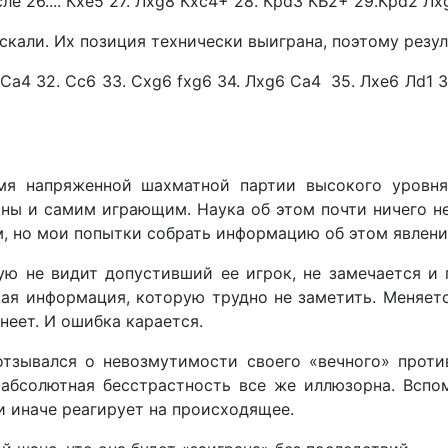
ле 26.... Кхе5 27. Лхg8 Кхс4+ 28. КрdЗ КЬ2+ 29.Крd2 Лх
кали. Их позиция технически выиграна, поэтому резул
 Са4 32. Сс6 33. Сxg6 fxg6 34. Лхg6 Са4 35. Лхе6 Лd1 
емя напряженной шахматной партии высокого уровня
сны и самим играющим. Наука об этом почти ничего н
м, но мои попытки собрать информацию об этом явлени
ю не видит допустивший ее игрок, не замечается и 
кая информация, которую трудно не заметить. Меняет
неет. И ошибка карается.
тзывался о невозмутимости своего «вечного» проти
 абсолютная бесстрастность все же иллюзорна. Всп
и иначе реагирует на происходящее.