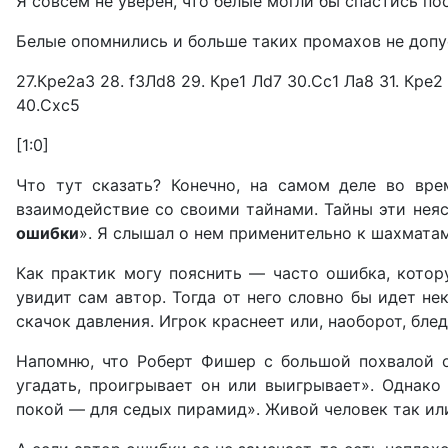
Я совсем не уверен, что белые могли бы спастись пос
Белые опомнились и больше таких промахов не допус
27.Кре2а3 28. f3Лd8 29. Кре1 Лd7 30.Сс1 Ла8 31. Кре2
40.Сxc5
[1:0]
Что тут сказать? Конечно, на самом деле во вр
взаимодействие со своими тайнами. Тайны эти нея
ошибки
». Я слышал о нем применительно к шахмата
Как практик могу пояснить — часто ошибка, котору
увидит сам автор. Тогда от него словно бы идет не
скачок давления. Игрок краснеет или, наоборот, блед
Напомню, что Роберт Фишер с большой похвалой о
угадать, проигрывает он или выигрывает». Однако
покой — для седых пирамид». Живой человек так ил