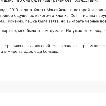
й шанс, что она будет «заиграна» без последствий.
аде 2010 года в Ханты-Мансийске, в которой я прини
тойкое ощущение какого-то хлопка. Хотя тишина наруш
... Конечно, пешка была взята, но выиграть черные все
 партию, мне было о чем думать. Но ужас от «соседск
а не разъясненных явлений. Наша задача — размышлять
 а в мире загадок еще больше.