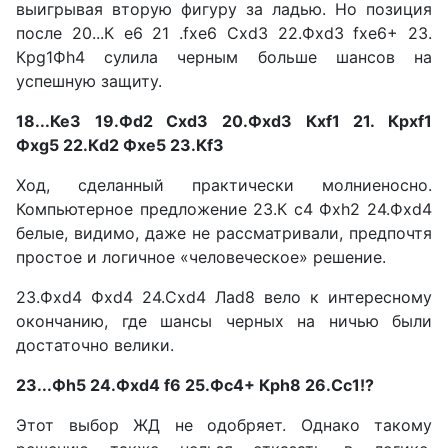
выигрывая вторую фигуру за ладью. Но позиция
после 20...К е6 21 .fxe6 Сxd3 22.Фxd3 fxe6+ 23.
Крg1Фh4 сулила черным больше шансов на
успешную защиту.
18...Ке3 19.Фd2 Сxd3
20.Фxd3 Кxf1 21. Крхf1
Фxg5
22.Кd2 Фxe5 23.Кf3
Ход, сделанный практически молниеносно.
Компьютерное предложение 23.К с4 Фxh2 24.Фxd4
белые, видимо, даже не рассматривали, предпочтя
простое и логичное «человеческое» решение.
23.Фхd4 Фxd4 24.Сxd4 Лad8 вело к интересному
окончанию, где шансы черных на ничью были
достаточно велики.
23...Фh5 24.Фxd4 f6 25.Фс4+ Крh8 26.Сс1!?
Этот выбор ЖД не одобряет. Однако такому