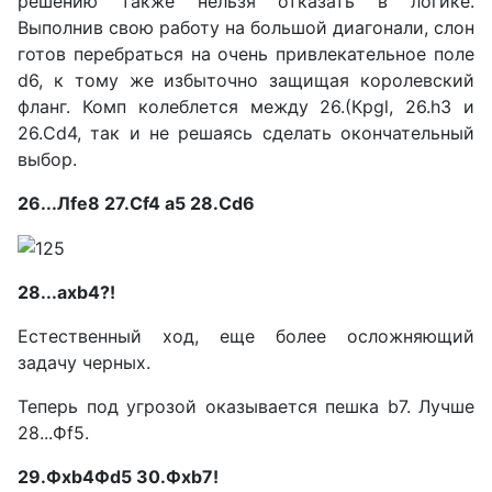
решению также нельзя отказать в логике.
Выполнив свою работу на большой диагонали, слон
готов перебраться на очень привлекательное поле
d6, к тому же избыточно защищая королевский
фланг. Комп колеблется между 26.(Крgl, 26.h3 и
26.Cd4, так и не решаясь сделать окончательный
выбор.
26...Лfe8 27.Сf4 а5 28.Сd6
28...ахb4?!
Естественный ход, еще более осложняющий
задачу черных.
Теперь под угрозой оказывается пешка b7. Лучше
28...Фf5.
29.Фxb4Фd5 30.Фхb7!