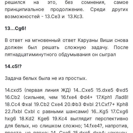
решился на это, без сомнения, самое
принципиальное продолжение. Среди других
возможностей - 13.Cе3 и 13.Кс3.
13...Сg6!
В ответ на мгновенный ответ Каруаны Виши снова
должен был решать сложную задачу. После
пятнадцатиминутного обдумывания он сыграл
14.с5!?
Задача белых была не из простых.
14.cxd5 (первая линия ЖД) 14...Схе5 15.dxe5 Фxd5
16.Сb2 (сильнее, чем 16.fxe4 Фd4+ 17.Крh1 Лad8!
18.Cс4 Фxal 19.Сb2 Сxe4 20.Фb3 Фxbl 21.Сxf7+ Крh8
22.Лxbl Сxbl с равными шансами) 16...Кg5 17.Сxg6
hxg6 18.Кd2 Кge6 19.Кc4 выглядит перспективно
для белых, но слишком сложно; 14.fxe4?, напротив,
просто, но плохо: 14...Схе5 15.dxe5 dxe4; наконец,