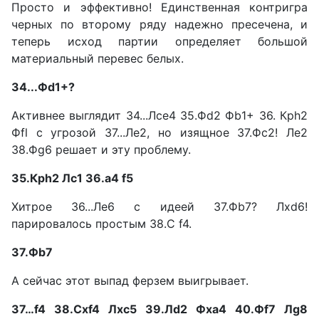
Просто и эффективно! Единственная контригра
черных по второму ряду надежно пресечена, и
теперь исход партии определяет большой
материальный перевес белых.
34...Фd1+?
Активнее выглядит 34...Лсе4 35.Фd2 Фb1+ 36. Крh2
Фfl с угрозой 37...Ле2, но изящное 37.Фс2! Ле2
38.Фg6 решает и эту проблему.
35.Крh2 Лс1 36.а4 f5
Хитрое 36...Ле6 с идеей 37.Фb7? Лxd6!
парировалось простым 38.С f4.
37.Фb7
А сейчас этот выпад ферзем выигрывает.
37…f4 38.Сxf4 Лхс5 39.Лd2 Фха4 40.Фf7 Лg8