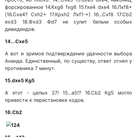
форсированное 14.Кxg6 fxg6 15.fxe4 dxe4 16.Лxf8+
(16.Сxe4? Сxh2+ 17.Крхh2 Лxf1-+) 16...Сxf8 17.Сb2
exd3 18.Фxd3 Фd7 не сулит белым особых
дивидендов.
14...Схе5
А вот и зримое подтверждение удачности выбора
Ананда. Единственный, по существу, ответ отнял у
противника 7 минут.
15.dxe5 Кg5
А этот - целых 27! 15...а5!? 16.Сb2 Кg5 могло
привести к перестановке ходов.
16.Сb2