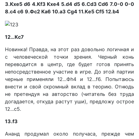
3.Кхе5 d6 4.Кf3 Кхе4 5.d4 d5 6.Сd3 Сd6 7.0-0 0-0
8.c4 с6 9.Фc2 Ка6 10.a3 Сg4 11.Кe5 Сf5 12.b4
12…Кc7
Новинка! Правда, на этот раз довольно логичная и
с человеческой точки зрения. Черный конь
переводится в центр, где будет готов принять
непосредственное участие в игре. До этой партии
черные применяли 12...Фh4 и 12...f6. Попытаюсь
внести и свой скромный вклад в теорию. Отнюдь
не претендуя на авторство (читатель без труда
догадается, откуда растут уши), предложу острое
12...с5.
13.f3
Ананд продумал около получаса, прежде чем