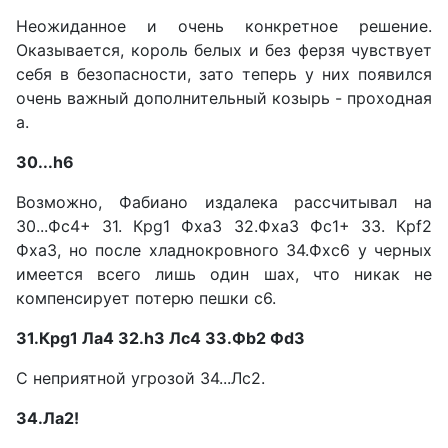
Неожиданное и очень конкретное решение.
Оказывается, король белых и без ферзя чувствует
себя в безопасности, зато теперь у них появился
очень важный дополнительный козырь - проходная
а.
30...h6
Возможно, Фабиано издалека рассчитывал на
30...Фс4+ 31. Крg1 Фха3 32.Фха3 Фс1+ 33. Крf2
Фха3, но после хладнокровного 34.Фхс6 у черных
имеется всего лишь один шах, что никак не
компенсирует потерю пешки с6.
31.Крg1 Ла4 32.h3 Лс4 33.Фb2 Фd3
С неприятной угрозой 34...Лс2.
34.Ла2!