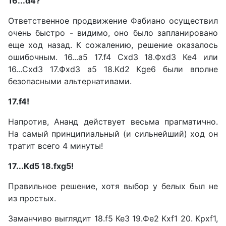
16...d4?
Ответственное продвижение Фабиано осуществил
очень быстро - видимо, оно было запланировано
еще ход назад. К сожалению, решение оказалось
ошибочным. 16...а5 17.f4 Cxd3 18.Фxd3 Ке4 или
16...Сxd3 17.Фxd3 a5 18.Кd2 Кge6 были вполне
безопасными альтернативами.
17.f4!
Напротив, Ананд действует весьма прагматично.
На самый принципиальный (и сильнейший) ход он
тратит всего 4 минуты!
17...Кd5 18.fxg5!
Правильное решение, хотя выбор у белых был не
из простых.
Заманчиво выглядит 18.f5 КеЗ 19.Фе2 Кxf1 20. Крхf1,