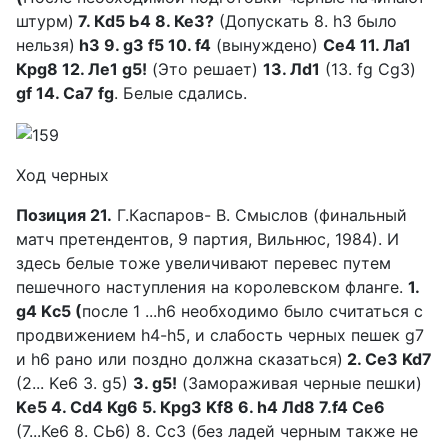
штурм)
7. Кd5 Ь4 8. КеЗ?
(Допускать 8. h3 было
нельзя)
hЗ 9. g3 f5 10. f4
(вынуждено)
Се4 11. Ла1
Крg8 12. Лe1 g5!
(Это решает)
13. Лd1
(13. fg СgЗ)
gf 14. Са7 fg
. Белые сдались.
Ход черных
Позиция 21.
Г.Каспаров- В. Смыслов (финальный
матч претендентов, 9 партия, Вильнюс, 1984). И
здесь белые тоже увеличивают перевес путем
пешечного наступления на королевском фланге.
1.
g4 Kс5 (
после 1 ...h6 необходимо было считаться с
продвижением h4-h5, и слабость черных пешек g7
и h6 рано или поздно должна сказаться)
2. CеЗ Kd7
(2... Kе6 3. g5)
3. g5!
(Замораживая черные пешки)
Kе5 4. Cd4 Kg6 5. КрgЗ Kf8 6. h4 Лd8 7.f4 Се6
(7...Ке6 8. СЬ6) 8. СсЗ (без ладей черным также не