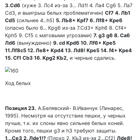
3.Сd6
(хуже 3. Лс4 из-за 3... Лd1! 4. Лa4 Сg6 5. Ла7
Сd3, и выигрыш белых проблематичен)
Сf7 4. Лb1
Сd5
(сильнее 4...h5)
5. ЛЬ8+ Крf7 6. Лf8+ Кре6
(опасно было 6... Крg6 из-за 7.Cd3+ Крh6 8. Cf4+
Крh5 9. Cf5 с матовыми угрозами)
7. g3 g6 8. Cа6
Лd6
(вынужденно)
9. cd Крd6 10. Лf6+ Кре5
11.Лf8c5 12. Ле8+ Крd4 13. Лd8! Кре5 14. f4+ Кре4
15. Сf1 СbЗ 16. Крg2 КЬ2,
и черные сдались.
Ход белых
Позиция 23.
А.Белявский- В.Иванчук (Линарес,
1995). Несмотря на отсутствие пешки, у черных
лучше, т.к. их слоны явно сильнее белых коней.
Кроме того, пешки gЗ и hЗ требуют защиты.
1...CеЗ 2. Лde1!?
(Плохо 2. КЬЗ из-за 2...Сf2)
Лde8!