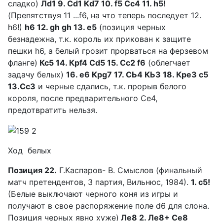
сладко)
Лd1 9. Сd1 Кd7 10. f5 Сс4 11. h5!
(Препятствуя 11 ...f6, на что теперь последует 12.
h6!)
h6 12. gh gh 13. e5
(позиция черных
безнадежна, т.к. король их прикован к защите
пешки h6, а белый грозит прорваться на ферзевом
фланге)
Кс5 14. Крf4 Сd5 15. Сс2 f6
(облегчает
задачу белых)
16. е6 Крg7 17. СЬ4 КЬЗ 18. КреЗ с5
13.СсЗ
и черные сдались, т.к. прорыв белого
короля, после предварительного Се4,
предотвратить нельзя.
Ход белых
Позиция 22.
Г.Каспаров- В. Смыслов (финальный
матч претендентов, 3 партия, Вильнюс, 1984).
1. с5!
(Белые выключают черного коня из игры и
получают в свое распоряжение поле d6 для слона.
Позиция черных явно хуже)
Лe8 2. Лe8+ Се8