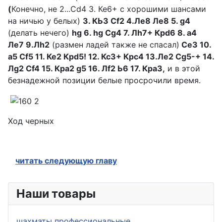
(
Конечно, не 2...Сd4 3. Ке6+ с хорошими шансами
на ничью у белых)
3. КЬЗ Сf2
4.Лe8 Лe8 5. g4
(делать нечего)
hg 6. hg Сg4 7. Лh7+ Крd6 8. a4
Лe7 9.
Лh2
(размен ладей также не спасал)
СеЗ 10.
а5 Сf5 11. Ке2 Крd5! 12. КсЗ+ Крс4
13.Ле2 Сg5-+ 14.
Лg2 Сf4 15. Кра2 g5 16. Лf2 Ь6 17. КраЗ,
и в этой
безнадежной позиции белые просрочили время.
Ход черных
читать следующую главу
Наши товары
шахматы профессиональные