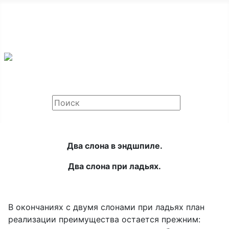
ООО «Мир Шахмат», Санкт-Петербург и Москва,
тел: +7 968 459-75-30
Email:
chessok@list.ru
Два слона в эндшпиле.
Два слона при ладьях.
В окончаниях с двумя слонами при ладьях план
реализации преимущества остается прежним: