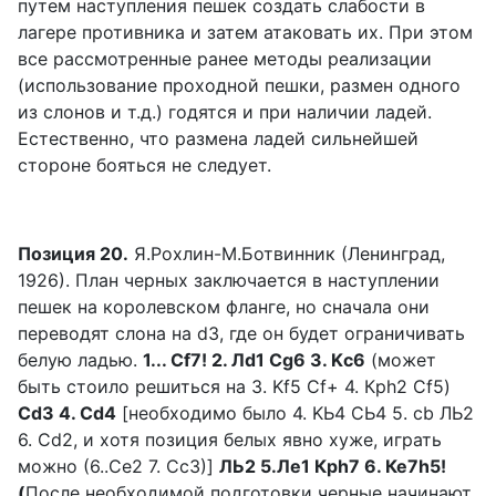
путем наступления пешек создать слабости в
лагере противника и затем атаковать их. При этом
все рассмотренные ранее методы реализации
(использование проходной пешки, размен одного
из слонов и т.д.) годятся и при наличии ладей.
Естественно, что размена ладей сильнейшей
стороне бояться не следует.
Позиция 20.
Я.Рохлин-М.Ботвинник (Ленинград,
1926). План черных заключается в наступлении
пешек на королевском фланге, но сначала они
переводят слона на d3, где он будет ограничивать
белую ладью.
1... Cf7! 2. Лd1 Сg6 З. Kс6
(может
быть стоило решиться на 3. Kf5 Cf+ 4. Крh2 Cf5)
Cd3 4. Cd4
[необходимо было 4. KЬ4 CЬ4 5. cb ЛЬ2
6. Сd2, и хотя позиция белых явно хуже, играть
можно (6..Ce2 7. CсЗ)]
ЛЬ2 5.Лe1 Крh7 6. Ке7h5!
(
После необходимой подготовки черные начинают