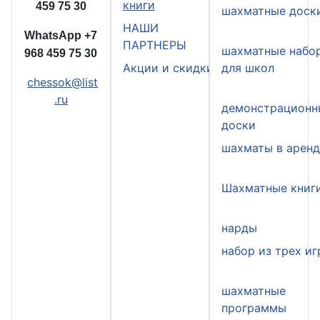
книги
459 75 30
шахматные доск
НАШИ
WhatsApp
+7
ПАРТНЕРЫ
шахматные набо
968 459 75 30
Акции и скидки
для школ
chessok@list
.ru
демонстрационн
доски
шахматы в арен
Шахматные книг
нарды
набор из трех иг
шахматные
программы