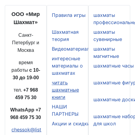
ООО «Мир
Правила игры
шахматы
Шахмат»
профессиональн
Шахматная
шахматы
Санкт-
теория
сувенирные
Петербург и
Видеоматериалы
шахматы
Москва
магнитные
интересные
время
материалы о
шахматные часы
работы
с 10-
шахматах
30 до 19-00
читать
шахматные фигу
шахматные
тел.
+7 968
книги
459 75 30
шахматные доск
НАШИ
WhatsApp
+7
ПАРТНЕРЫ
шахматные набо
968 459 75 30
Акции и скидки
для школ
chessok@list