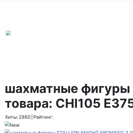
ООО «Мир Шахмат», Санкт-Петербург и Москва,
тел: +7 968 459-75-30
Email:
chessok@list.ru
шахматные фигуры 
товара:
CHI105 E37
Хиты:
2860
|
Рейтинг: