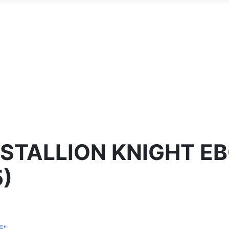
STALLION KNIGHT EB
5
)