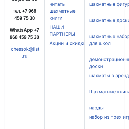
читать
шахматные фигу
шахматные
тел.
+7 968
книги
459 75 30
шахматные доск
НАШИ
WhatsApp
+7
ПАРТНЕРЫ
шахматные набо
968 459 75 30
Акции и скидки
для школ
chessok@list
.ru
демонстрационн
доски
шахматы в арен
Шахматные книг
нарды
набор из трех иг