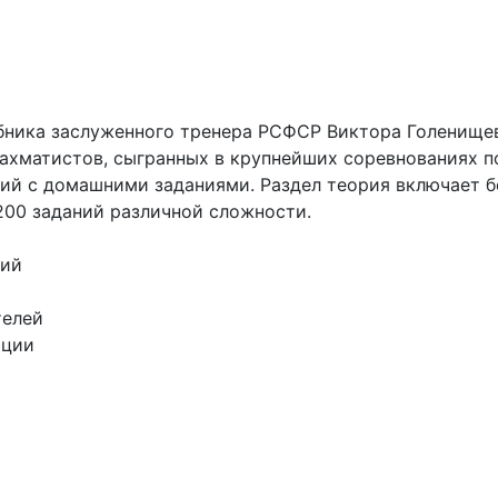
бника заслуженного тренера РСФСР Виктора Голенищев
хматистов, сыгранных в крупнейших соревнованиях по
тий с домашними заданиями. Раздел теория включает б
200 заданий различной сложности.
ний
телей
иции