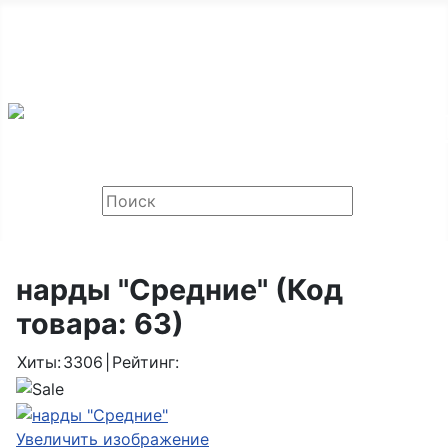
ООО «Мир Шахмат», Санкт-Петербург и Москва,
тел: +7 968 459-75-30
Email:
chessok@list.ru
нарды "Средние"
(Код
товара:
63
)
Хиты:
3306
|
Рейтинг:
Увеличить изображение