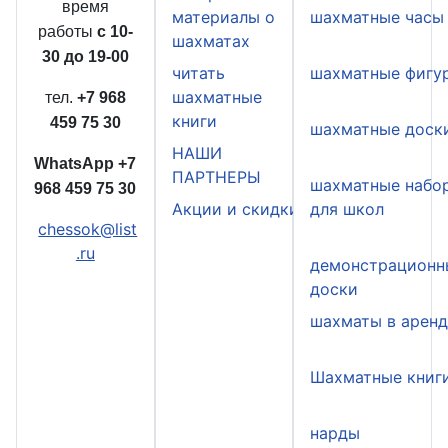
время
материалы о
шахматные часы
работы
с 10-
шахматах
30 до 19-00
читать
шахматные фигу
шахматные
тел.
+7 968
книги
459 75 30
шахматные доск
НАШИ
WhatsApp
+7
ПАРТНЕРЫ
шахматные набо
968 459 75 30
Акции и скидки
для школ
chessok@list
.ru
демонстрационн
доски
шахматы в арен
Шахматные книг
нарды