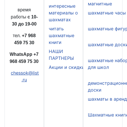
магнитные
интересные
время
материалы о
шахматные часы
работы
с 10-
шахматах
30 до 19-00
читать
шахматные фигу
шахматные
тел.
+7 968
книги
459 75 30
шахматные доск
НАШИ
WhatsApp
+7
ПАРТНЕРЫ
шахматные набо
968 459 75 30
Акции и скидки
для школ
chessok@list
.ru
демонстрационн
доски
шахматы в арен
Шахматные книг