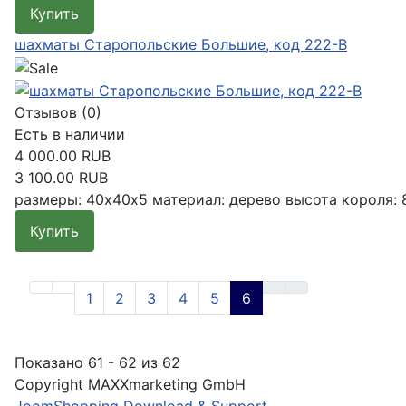
Купить
Подробнее
шахматы Старопольские Большие, код 222-B
Отзывов (0)
Есть в наличии
4 000.00 RUB
3 100.00 RUB
размеры: 40х40х5 материал: дерево высота короля: 8 
Купить
Подробнее
1
2
3
4
5
6
Показано 61 - 62 из 62
Copyright MAXXmarketing GmbH
JoomShopping Download & Support