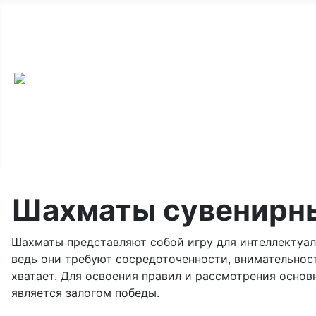
ООО «Мир Шахмат», Санкт-Петербург и Москва,
тел: +7 968 459-75-30
Email:
chessok@list.ru
Шахматы сувенирн
Шахматы представляют собой игру для интеллектуал
ведь они требуют сосредоточенности, внимательнос
хватает. Для освоения правил и рассмотрения осно
является залогом победы.