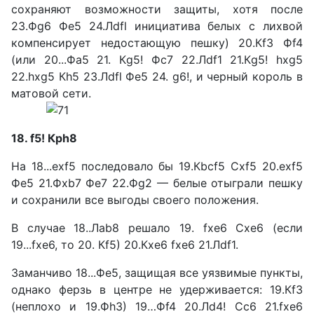
сохра­няют возможности защиты, хотя после
23.Фg6 Фe5 24.Лdfl инициатива белых с лихвой
компенсирует недостающую пешку) 20.Кf3 Фf4
(или 20...Фа5 21. Кg5! Фс7 22.Лdf1 21.Кg5! hxg5
22.hxg5 Кh5 23.Лdfl Фe5 24. g6!, и черный король в
мато­вой сети.
18. f5! Крh8
На 18...exf5 последовало бы 19.Кbcf5 Сxf5 20.exf5
Фe5 21.Фхb7 Фe7 22.Фg2 — белые отыграли пешку
и сохранили все выгоды своего положения.
В случае 18..Лаb8 решало 19. fxe6 Схе6 (если
19...fxe6, то 20. Кf5) 20.Кxe6 fxe6 21.Лdf1.
Заманчиво 18...Фе5, защищая все уязвимые пункты,
однако ферзь в центре не удержива­ется: 19.Кf3
(неплохо и 19.Фh3) 19…Фf4 20.Лd4! Сc6 21.fxe6