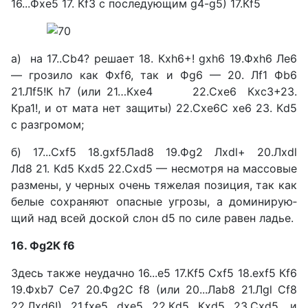
16...Фхе5 17. Кf3 с последующим g4-g5) 17.Кf5
а) на 17..Сb4? решает 18. Кxh6+! gxh6 19.Фxh6 Ле6
— грозило как Фxf6, так и Фg6 — 20. Лf1 Фb6
21.Лf5!К h7 (или 21…Кxe4 22.Сxe6 Кxc3+23.
Кра1!, и от мата нет защиты) 22.Сxe6С xe6 23. Кd5
с разгро­мом;
б) 17...Сxf5 18.gxf5Лad8 19.Фg2 Лxdl+ 20.Лxdl
Лd8 21. Кd5 Кxd5 22.Сxd5 — не­смотря на массовые
размены, у черных очень тяжелая пози­ция, так как
белые сохраняют опасные угрозы, а доминирую­
щий над всей доской слон d5 по силе равен ладье.
16. Фg2К f6
Здесь также неудачно 16...е5 17.Кf5 Сxf5 18.exf5 Кf6
19.Фхb7 Се7 20.Фg2С f8 (или 20...Лаb8 21.Лgl Сf8
22.Лxd6!) 21.fxe5 dxe5 22.Кd5 Кxd5 23.Сxd5, и