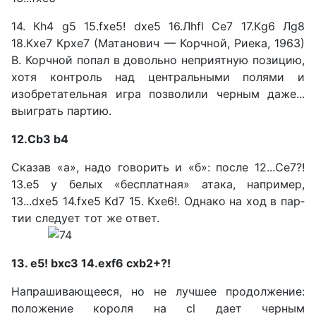
14. Кh4 g5 15.fxe5! dxe5 16.Лhfl Сe7 17.Кg6 Лg8
18.Кxe7 Крхе7 (Матанович — Корчной, Риека, 1963)
В. Корчной попал в до­вольно неприятную позицию,
хотя контроль над центральны­ми полями и
изобретательная игра позволили черным даже...
выиграть партию.
12.Сb3 b4
Сказав «а», надо говорить и «б»: после 12...Сe7?!
13.е5 у бе­лых «бесплатная» атака, на­пример,
13...dxe5 14.fxe5 Кd7 15. Кxe6!. Однако на ход в пар­
тии следует тот же ответ.
13. е5! bхс3 14.exf6 схb2+?!
Напрашивающееся, но не лучшее продолжение:
положе­ние короля на cl дает черным