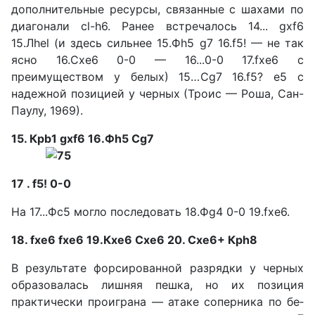
дополнительные ресурсы, свя­занные с шахами по
диагонали cl-h6. Ранее встречалось 14... gxf6
15.Лhel (и здесь сильнее 15.Фh5 g7 16.f5! — не так
ясно 16.Сxe6 0-0 — 16...0-0 17.fxe6 с
преимуществом у белых) 15…Сg7 16.f5? е5 с
надежной позицией у черных (Троис — Роша, Сан-
Паулу, 1969).
15. Крb1 gxf6 16.Фh5 Сg7
17 . f5! 0-0
На 17...Фс5 могло последо­вать 18.Фg4 0-0 19.fxe6.
18. fxe6 fxe6 19.Кxe6 Сxe6 20. Сxe6+ Крh8
В результате форсирован­ной разрядки у черных
обра­зовалась лишняя пешка, но их позиция
практически проигра­на — атаке соперника по бе­