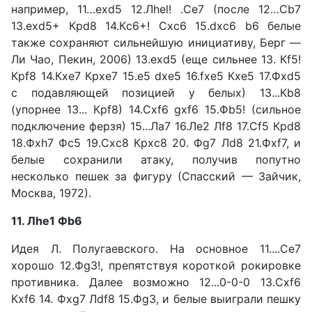
например, 11…exd5 12.Лhel! .Сe7 (после 12…Сb7
13.exd5+ Крd8 14.Кc6+! Сxc6 15.dxc6 b6 белые
также сохраняют сильнейшую ини­циативу, Берг —
Ли Чао, Пе­кин, 2006) 13.exd5 (еще сильнее 13. Кf5!
Крf8 14.Кxe7 Крхе7 15.е5 dxe5 16.fxe5 Кxe5 17.Фxd5
c подавляющей позицией у бе­лых) 13...Кb8
(упорнее 13... Крf8) 14.Сxf6 gxf6 15.Фb5! (сильное
подключение ферзя) 15...Ла7 16.Ле2 Лf8 17.Сf5 Крd8
18.Фxh7 Фс5 19.Сxc8 Крхс8 20. Фg7 Лd8 21.Фxf7, и
белые сохра­нили атаку, получив попутно
несколько пешек за фигуру (Спасский — Зайчик,
Москва, 1972).
11. Лhe1 Фb6
Идея Л. Полугаевского. На ос­новное 11....Сe7
хорошо 12.Фg3!, препятствуя короткой роки­ровке
противника. Далее воз­можно 12...0-0-0 13.Сxf6
Кxf6 14. Фxg7 Лdf8 15.Фg3, и белые выиграли пешку