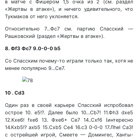
в матче с Фишером 1,5 очка из 2 (см. раздел
«Жерт­вы в атаке»), и ничего удиви­тельного, что
Тукмаков от него уклоняется.
Относительно 7...Фс7 см. пар­тию Спасский —
Рашковский (раздел «Жертвы в атаке»).
8. Фf3 Фс7 9.0-0-0 b5
Со Спасским почему-то игра­ли только так, хотя не
менее по­пулярно 9...Сe7.
10 . Сd3
Один раз в своей карьере Спасский испробовал
острое 10. е5!?. Далее было 10...Сb7! 11.Фh3 dxe5
12.Кхе6! fxe6 13. Фхе6+ Сe7 14..Сxf6 (инте­ресно
14.Кхb5!? ахb5 15.Сxb5 Се4 16.с3 0-0-0 17.Лhel Са3!
с острейшей игрой, Смеете — До­мингес, Ханты-