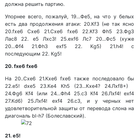
должна решить партию.
Упорнее всего, пожалуй, 19…Фе5, на что у белых
есть два продолжения атаки: 20.Кf3 (не так ясно
20.fxe6 Сxe6 21.Сxe6 fxe6 22.Кf3 Фh5 23.Фg3
Лac8 22. e5 Лхс3! 25.exf6 Лс7 20...Фс5 (хуже
20...Фf4 21.Фh3 exf5 22. Кg5) 21.h4! с
последующим 22. Кg5!
20. fxe6 fxe6
Ha 20..Сxe6 21.Кxe6 fxe6 также последовало бы
22.e5! dxe5 23.Кe4 Кh5 (23...Кxe4? 24.Лxf8+)
24.Фg6 Кf4 (или 24…Фh4 25.с3 Кf4 26.Лxf4! exf4
27.Кd6) 25.Лxf4! exf4 26.с3, и у черных нет
удовлетворитель­ной защиты от перевода слона на
диагональ bl-h7 (Болеславский).
21. е5!