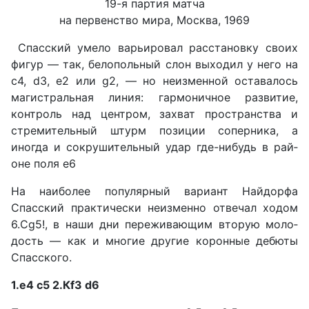
19-я партия матча
на первенство мира, Москва, 1969
Спасский умело варьировал расстановку своих
фигур — так, белопольный слон выходил у него на
с4, d3, е2 или g2, — но неизменной оставалось
магистральная линия: гармо­ничное развитие,
контроль над центром, захват пространства и
стремительный штурм позиции соперника, а
иногда и сокруши­тельный удар где-нибудь в рай­
оне поля е6
На наиболее популярный вариант Найдорфа
Спасский практически неизменно отве­чал ходом
6.Сg5!, в наши дни переживающим вторую моло­
дость — как и многие другие коронные дебюты
Спасского.
1.е4 с5 2.Кf3 d6