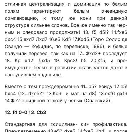
отличная централизация и доминация по белым
полям га­рантируют белым очевидную
компенсацию, к тому же кони при данной
структуре сильнее слонов. Все же именно так чер­
ным и следовало продолжать) 13. f5 d5!? 14.fxe6
dxc4 15.exd7 Лxd7 16.e5 Кd5 17.Кxd5 (Topo Солис де
Овандо — Кофидис, по переписке, 1996), и белые
получили перевес, так как на 17…Фxd2+ последует
18. Кр xd2! Лxd5 19. Крс3! b5 20.Кf5, и пре­
имущество белых в развитии сказывается даже в
наступив­шем эндшпиле.
Вместе с тем преждевре­менно 11...b5? ввиду 12.е5!
bхс4 (12...dxe5?? 13.Кc6!, и мат на d8) 13.exf6 gxf6
14.Фe2 с сильной атакой у белых (Спасский).
12. f4 0-0 13. Сb3
Стандартная для «сицилиан- ки» профилактика.
Преждевре­менно 13.е5? dxe5 14.fxe5 Кg4!, и после