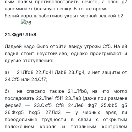
лым полям противопоставить нечего, а слон g7
напоминает большую пешку. В то же время
белый король заботливо укрыт черной пешкой b2.
21. Фg6! Лfе8
Ладьей надо было отойти ввиду угрозы Сf5. На е8
ладья стоит неустойчиво, однако про­игрывают и
другие отступле­ния:
а) 21.Лfd8 22.Лd4! Лаb8 23.Лg4, и нет защиты от
24.Сf5 или 24.Сf7;
б) не спасало также 21...Лfb8, на что могло
последовать 22.Лhe1 f5!? 23.Ле3 (даже при размене
ферзей — 23.Сxf5 Сf8 24.Ле6 Фg7 25.Фb5 g5
26.Фxg5 hxg5 27.Лd3 — у черных вряд ли
преодолимые трудности в связи с открытым
положением короля и тотальным контролем