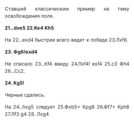
Ставший классическим при­мер на тему
освобождения поля.
21…dxe5 22.Ке4 Кh5
На 22...exd4 быстрее всего ве­дет к победе 23.Лxf6.
23. Фg6!exd4
Не спасало 23...Кf4 ввиду 24.Лxf4! exf4 25.с3 Фh4
26…Сс2.
24. Кg5!
Черные сдались.
На 24...hxg5 следует 25.Фхb5+ Крg8 26.Фf7+ Крh8
27.Лf3 g4 28. Лxg4