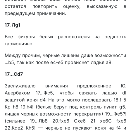
остается повторить оценку, вы­сказанную в
предыдущем при­мечании.
17. Лg1
Все фигуры белых располо­жены на редкость
гармонично.
Между прочим, черные лише­ны даже возможности
...b5, так как после е4-е5 провиснет ла­дья а8.
17...Сd7
Заслуживало внимания предложенное Ю.
Авербахом 17…Фс5, чтобы связать ладью dl
защитой коня d4. На это могло последовать 18.f 5
Кр h8 19.h4! (бе­лые берут под контроль пункт g5,
лишая черных возможности перекрытия) 19...Фе5?!
(сильнее 19…Лb8 20.fxe6 Схе6 21 xe6С fxe6
22.Кde2 Кh5! — черные не пускают коня на f4 и