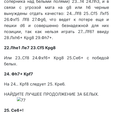
соперника над белыми полями) 23…f4 24.Лh3, и в
связи с угро­зой мата на g8 или h6 черные
вынуждены отдать качество: 24…Лf8 25..Сf5 Лxf5
26.Фxf5 Лf8 27.Фg6, что ведет к потере еще и
пешки d6 и совершенно без­надежной для них
позиции, так как нельзя играть 27...Лf6? вви­ду
28.Лxh6+ Крg8 29.Фh7+.
22.Лhе1 Ле7 23.Сf5 Крg8
Или 23..Сf8 24.Фxf6+ Крg8 25.Сe6+ с победой
белых.
24. Фh7+ Крf7
На 24... Крf8 следует 25. Крe6.
НАЙДИТЕ ЛУЧШЕЕ ПРО­ДОЛЖЕНИЕ ЗА БЕЛЫХ.
25. Се6+!