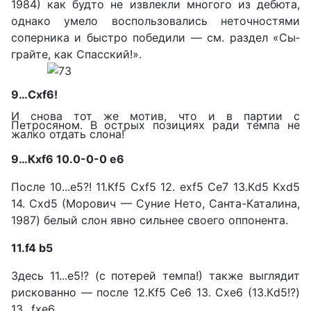
1984) как будто не извлек­ли многого из дебюта,
однако умело воспользовались неточ­ностями
соперника и быстро победили — см. раздел «Сы­
грайте, как Спасский!».
9…Сxf6!
И снова тот же мотив, что и в партии с
Петросяном. В острых позициях ради темпа не
жалко отдать слона!
9…Кxf6 10.0-0-0 е6
После 10...е5?! 11.Кf5 Сxf5 12. exf5 Сe7 13.Кd5 Кxd5
14. Сxd5 (Морович — Суние Нето, Санта-Каталина,
1987) белый слон явно сильнее своего оппо­нента.
11.f4 b5
Здесь 11...е5!? (с потерей темпа!) также выглядит
ри­скованно — после 12.Кf5 Сe6 13. Схе6 (13.Кd5!?)
13...fxe6