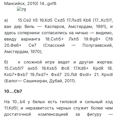
Мансийск, 2010) 14…gxf6
а) 15.Сe2 h5 16.Кd5 Сxd5 17.Лxd5 Кb6 (17...Кc5!?,
ван дер Виль — Каспаров, Амстердам, 1991), и
здесь соперники со­гласились на ничью — види­мо,
ввиду варианта 18.Сxh5+ Лxh5 19.Фg8+ Сf8
20.Фe6+ Сe7 (Спасский — Полугаевский,
Амстердам, 1970);
б) к сложной игре ведет и другая жертва:
15.Сxb5!? ахb5 16.Кхb5 Фс6 17.Кd6+ Крd8 18.
Кxb7+Фxb7 19.Лxd7+ Фxd7 20.Лdl Фxdl+ 21. Крxdl
(Балог— Сашикиран, Дубай, 2011).
10….Сb7
На 10...b4 у белых есть типо­вой и сильный ход
11.Кd5!, и неразвитость черных служит более чем
достаточной компен­сацией за фигуру —