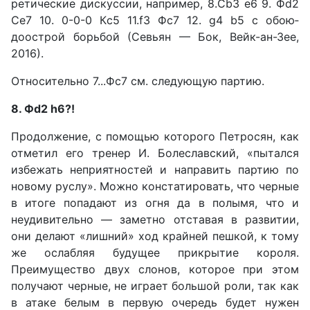
ретические дискуссии, напри­мер, 8.Сb3 е6 9. Фd2
Се7 10. 0-0-0 Кc5 11.f3 Фc7 12. g4 b5 с обою­
доострой борьбой (Севьян — Бок, Вейк-ан-Зее,
2016).
Относительно 7...Фс7 см. сле­дующую партию.
8. Фd2 h6?!
Продолжение, с помощью которого Петросян, как
отме­тил его тренер И. Болеславский, «пытался
избежать неприятно­стей и направить партию по
но­вому руслу». Можно констати­ровать, что черные
в итоге по­падают из огня да в полымя, что и
неудивительно — заметно от­ставая в развитии,
они делают «лишний» ход крайней пешкой, к тому
же ослабляя будущее прикрытие короля.
Преимуще­ство двух слонов, которое при этом
получают черные, не игра­ет большой роли, так как
в ата­ке белым в первую очередь бу­дет нужен