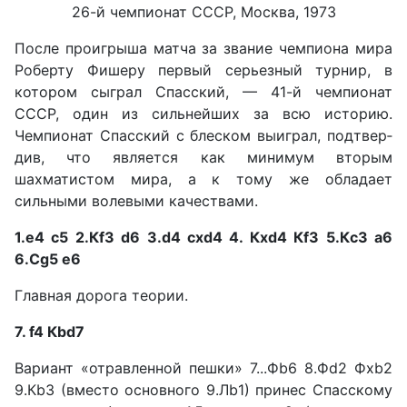
26-й чемпионат СССР, Москва, 1973
После проигрыша матча за звание чемпиона мира
Робер­ту Фишеру первый серьезный турнир, в
котором сыграл Спас­ский, — 41-й чемпионат
СССР, один из сильнейших за всю историю.
Чемпионат Спасский с блеском выиграл, подтвер­
див, что является как минимум вторым
шахматистом мира, а к тому же обладает
сильными во­левыми качествами.
1.е4 с5 2.Кf3 d6 3.d4 cxd4 4. Кxd4 Кf3 5.Кc3 a6
6.Сg5 e6
Главная дорога теории.
7. f4 Кbd7
Вариант «отравленной пеш­ки» 7...Фb6 8.Фd2 Фxb2
9.Кb3 (вместо основного 9.Лb1) принес Спасскому