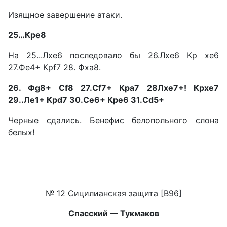
Изящное завершение атаки.
25…Кре8
На 25...Лхе6 последовало бы 26.Лхе6 Кр хе6
27.Фе4+ Крf7 28. Фха8.
26. Фg8+ Сf8 27.Сf7+ Кра7 28Лхе7+! Крхе7
29..Ле1+ Крd7 30.Се6+ Кре6 31.Сd5+
Черные сдались. Бенефис белопольного слона
белых!
№ 12 Сицилианская защита [В96]
Спасский — Тукмаков