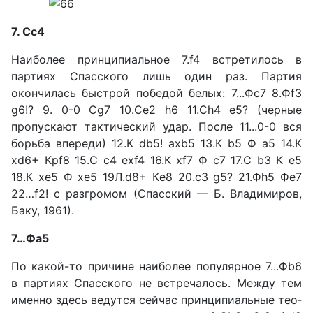
7. Сс4
Наиболее принципиаль­ное 7.f4 встретилось в
партиях Спасского лишь один раз. Пар­тия
окончилась быстрой побе­дой белых: 7...Фс7 8.Фf3
g6!? 9. 0-0 Сg7 10.Сe2 h6 11.Сh4 e5? (черные
пропускают такти­ческий удар. После 11...0-0 вся
борьба впереди) 12.К db5! ахb5 13.К b5 Ф а5 14.К
xd6+ Крf8 15.С c4 exf4 16.К xf7 Ф с7 17.С b3 К e5
18.К xe5 Ф xe5 19Л.d8+ Кe8 20.c3 g5? 21.Фh5 Фе7
22…f2! c разгромом (Спасский — Б. Вла­димиров,
Баку, 1961).
7…Фа5
По какой-то причине наибо­лее популярное 7...Фb6
в пар­тиях Спасского не встречалось. Между тем
именно здесь ведут­ся сейчас принципиальные тео­