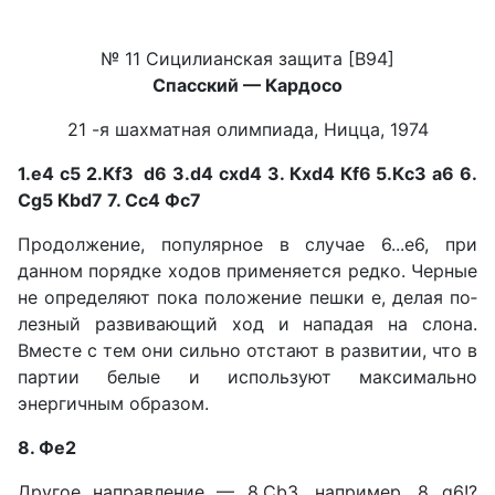
№ 11 Сицилианская защита [В94]
Спасский — Кардосо
21 -я шахматная олимпиада, Ницца, 1974
1.е4 с5 2.Кf3 d6 3.d4 cxd4 3. Кxd4 Кf6 5.Кc3 a6 6.
Сg5 Кbd7 7. Сc4 Фс7
Продолжение, популярное в случае 6...е6, при
данном по­рядке ходов применяется ред­ко. Черные
не определяют пока положение пешки е, делая по­
лезный развивающий ход и нападая на слона.
Вместе с тем они сильно отстают в развитии, что в
партии белые и исполь­зуют максимально
энергичным образом.
8. Фе2
Другое направление — 8.Сb3, например, 8...g6!?