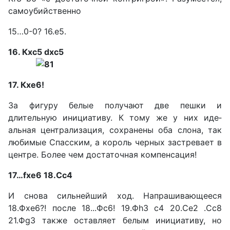
самоубийственно
15…0-0? 16.е5.
16. Кxc5 dxc5
17. Кxe6!
За фигуру белые получают две пешки и
длительную ини­циативу. К тому же у них иде­
альная централизация, сохра­нены оба слона, так
любимые Спасским, а король черных за­стревает в
центре. Более чем достаточная компенсация!
17…fхе6 18.Сc4
И снова сильнейший ход. На­прашивающееся
18.Фхе6?! по­сле 18...Фс6! 19.Фh3 с4 20.Се2 .Сc8
21.Фg3 также оставляет белым инициативу, но