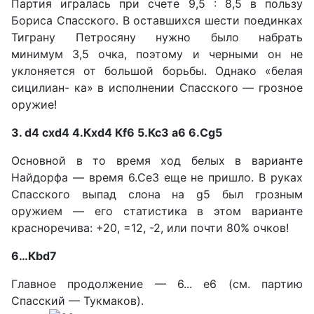
Партия игралась при счете 9,5 : 8,5 в пользу
Бориса Спас­ского. В оставшихся шести по­единках
Тиграну Петросяну нужно было набрать
минимум 3,5 очка, поэтому и черными он не
уклоняется от большой борь­бы. Однако «белая
сицилиан- ка» в исполнении Спасского — грозное
оружие!
3. d4 cxd4 4.Кxd4 Кf6 5.Кс3 а6 6.Сg5
Основной в то время ход бе­лых в варианте
Найдорфа — время 6.Сe3 еще не пришло. В руках
Спасского выпад слона на g5 был грозным
оружием — его статистика в этом варианте
красноречива: +20, =12, -2, или почти 80% очков!
6…Кbd7
Главное продолжение — 6... е6 (см. партию
Спасский — Тукмаков).