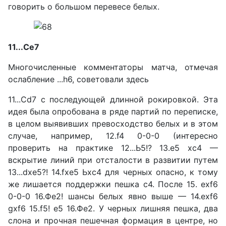
говорить о большом перевесе белых.
11...Сe7
Многочисленные коммен­таторы матча, отмечая
осла­бление ...h6, советовали здесь
11...Сd7 с последующей длин­ной рокировкой. Эта
идея была опробована в ряде партий по переписке,
в целом выявив­ших превосходство белых и в этом
случае, например, 12.f4 0-0-0 (интересно
проверить на практике 12...Ь5!? 13.е5 хс4 —
вскрытие линий при отста­лости в развитии путем
13...dxe5?! 14.fxe5 Ьхс4 для черных опасно, к тому
же лишается поддержки пешка с4. После 15. exf6
0-0-0 16.Фе2! шансы бе­лых явно выше — 14.exf6
gxf6 15.f5! е5 16.Фе2. У черных лиш­няя пешка, два
слона и прочная пешечная формация в центре, но