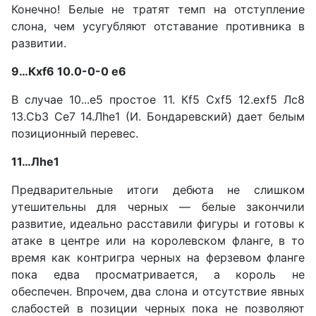
Конечно! Белые не тратят темп на отступление
слона, чем усугубляют отставание против­ника в
развитии.
9…Кxf6 10.0-0-0 е6
В случае 10...е5 простое 11. Кf5 Сxf5 12.exf5 Лс8
13.Сb3 Се7 14.Лhe1 (И. Бондаревский) дает белым
позиционный пере­вес.
11…Лhe1
Предварительные итоги де­бюта не слишком
утешительны для черных — белые закончили
развитие, идеально расставили фигуры и готовы к
атаке в цен­тре или на королевском фланге, в то
время как контригра чер­ных на ферзевом фланге
пока едва просматривается, а король не
обеспечен. Впрочем, два сло­на и отсутствие явных
слабо­стей в позиции черных пока не позволяют