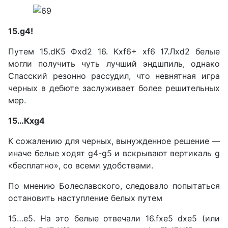
15.g4!
Путем 15.dК5 Фxd2 16. Кxf6+ xf6 17.Лxd2 белые
могли полу­чить чуть лучший эндшпиль, однако
Спасский резонно рас­судил, что невнятная игра
чер­ных в дебюте заслуживает бо­лее решительных
мер.
15…Кxg4
К сожалению для черных, вынужденное решение —
ина­че белые ходят g4-g5 и вскры­вают вертикаль g
«бесплатно», со всеми удобствами.
По мнению Болеславского, следовало попытаться
остано­вить наступление белых путем
15…е5. На это белые отвеча­ли 16.fxe5 dxe5 (или