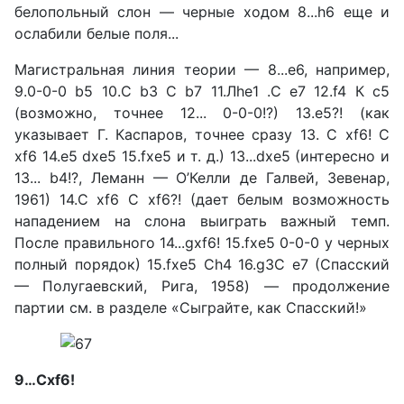
белопольный слон — черные ходом 8...h6 еще и
осла­били белые поля...
Магистральная линия тео­рии — 8...е6, например,
9.0-0-0 b5 10.С b3 С b7 11.Лhе1 .С е7 12.f4 К c5
(возможно, точнее 12... 0-0-0!?) 13.е5?! (как
указывает Г. Каспаров, точнее сразу 13. С xf6! С
xf6 14.е5 dxe5 15.fxe5 и т. д.) 13...dxe5 (интересно и
13... b4!?, Леманн — О’Келли де Галвей, Зевенар,
1961) 14.С xf6 С xf6?! (дает белым возмож­ность
нападением на слона вы­играть важный темп.
После правильного 14...gxf6! 15.fxe5 0-0-0 у черных
полный по­рядок) 15.fxe5 Сh4 16.g3С e7 (Спасский
— Полугаевский, Рига, 1958) — продолжение
партии см. в разделе «Сыграй­те, как Спасский!»
9…Сxf6!