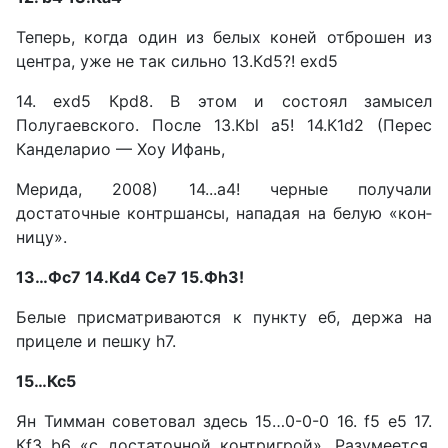
Теперь, когда один из белых коней отброшен из
центра, уже не так сильно 13.Кd5?! exd5
14. exd5 Крd8. В этом и состо­ял замысел
Полугаевского. После 13.Кbl а5! 14.К1d2 (Пе­рес
Канделарио — Хоу Ифань,
Мерида, 2008) 14...а4! черные получали
достаточные контр­шансы, нападая на белую «кон­
ницу».
13…Фс7 14.Кd4 Се7 15.Фh3!
Белые присматриваются к пункту еб, держа на
прицеле и пешку h7.
15…Кс5
Ян Тимман советовал здесь 15…0-0-0 16. f5 е5 17.
Кf3 b6 «с достаточной контригрой». Раз­умеется,