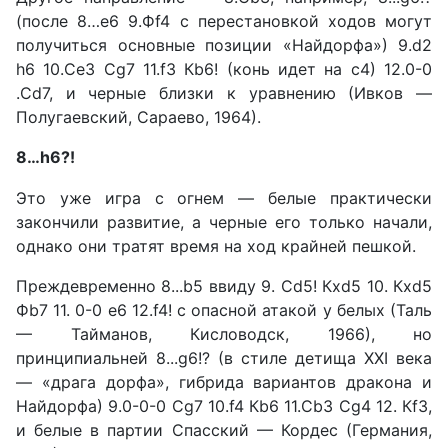
(после 8…е6 9.Фf4 с перестановкой хо­дов могут
получиться основные позиции «Найдорфа») 9.d2
h6 10.Сe3 Сg7 11.f3 Кb6! (конь идет на с4) 12.0-0
.Сd7, и черные близки к уравнению (Ивков —
Полугаевский, Сараево, 1964).
8…h6?!
Это уже игра с огнем — бе­лые практически
закончили развитие, а черные его только начали,
однако они тратят вре­мя на ход крайней пешкой.
Преждевременно 8...b5 вви­ду 9. Сd5! Кxd5 10. Кxd5
Фb7 11. 0-0 е6 12.f4! с опасной атакой у белых (Таль
— Тай­манов, Кисловодск, 1966), но
принципиальней 8...g6!? (в сти­ле детища XXI века
— «дра­га дорфа», гибрида вариантов дракона и
Найдорфа) 9.0-0-0 Сg7 10.f4 Кb6 11.Сb3 Сg4 12. Кf3,
и белые в партии Спас­ский — Кордес (Германия,