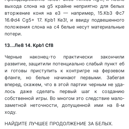
выхода слона на g5 край­не неприятно для белых
втор­жение коня на е3 — например, 15.Кb3 Фc7
16.Фd4 Сg5+ 17. Крb1 Ке3!, и ввиду подвешенного
по­ложения слона на с4 белые не­сут материальные
потери.
13...Ле8 14. Крb1 Сf8
Черные наконец-то практи­чески закончили
развитие, за­щитили потенциально слабый пункт еб
и готовы приступить к контригре на ферзевом
флан­ге, но белые начинают первыми. Забегая
вперед, скажем, что в этой партии черным не уда­
лось даже сделать первый шаг к созданию
собственной игры. Во многом это следствие мало­
заметной неточности, допущен­ной ими на 8-м
ходу.
НАЙДИТЕ ЛУЧШЕЕ ПРО­ДОЛЖЕНИЕ ЗА БЕЛЫХ.