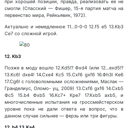
при хорошей позиции, правда, реализовать ее не
смогли (Спасский — Фишер, 15-я партия матча на
пер­венство мира, Рейкьявик, 1972).
Актуально и немедленное 11…0-0-0 12.f5 е5 13.Кb3
Се7 со сложной игрой.
12. Кb3
Позже в моду вошло 12.Кd5!? Фxd4 (или 12...exd5!?
13.Кc6! dxe4! 14.Сxe4 Кc5 15.Сxf6 gxf6 16.Фh3l Кe6
17.Сg6! с го­ловоломными осложнениями, Маслак —
Гранделиус, Оломо- уц, 2009) 13.Сxf6 gxf6 14.Сxb5
Фc5 15.b4 Фхb5 16.Кc7+ Кре7 17.Кхb5 axb5, и
многочислен­ные испытания на гроссмей­стерском
уровне пока не дали ответа на вопрос, что в
данном случае сильнее — ферзь или три фигуры.
12. b4 13.Ка4