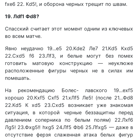
fxe6 22. Кd5!, и оборона черных тре­щит по швам.
19. Лdf1 Фd8?
Спасский считает этот мо­мент одним из ключевых
во всем матче.
Явно неудачно 19...е5 20.Кde2 Ле7 21.Кd5 Кxd5
22.Сxd5 f6 23.Лf3, и белые могут без помех
готовить матовую конструк­цию — неуклюже
расположен­ные фигуры черных не в силах им
помешать.
На рекомендацию Болес- лавского 19...exf5
хорошо 20.Кxf5 Сxf5 21.xЛf5 Ле5! (после 21...Фd8
22.Кd5 К xd5 23.Сxd5 возникает уже знако­мая
ситуация, в которой чер­ные беззащитны перед
дав­лением соперника по белым полям) 22.Лxf6
Лg5! 23.Фxg5!! hxg5 24.Лf5 Фb6 25.Лfxg5 — даже в
отсутствие ферзя сла­женная атака белых фигур