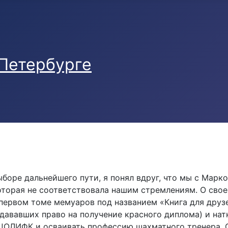
оре дальнейшего пути, я понял вдруг, что мы с Марк
оторая не соответствовала нашим стремлениям. О сво
первом томе мемуаров под названием «Книга для друзей
дававших право на получение красного диплома) и на
ГЦОЛИФК и осваивать профессию шахматного тренера. О