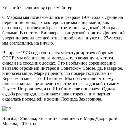
Евгений Свешникову гроссмейстер
С Марком мы познакомились в феврале 1970 года в Дубне на
первенстве молодых мастеров, где мы в первый и, как
оказалось, в последний раз встретились за доской. Я играл
белыми. В системе Винавера французской защиты Дворецкий
уверенно решил все дебютные проблемы, и уже на 27-м ходу
мы согласились на ничью.
В апреле 1973 года состоялся матч-турнир трех сборных
СССР; мы оба играли за молодежную команду и, кстати,
сидели на соседних досках. Это необычное соревнование
вызвало огромный интерес в Советском Союзе, да, наверное,
и во всем мире. Марку предстояло помериться силами с
Кересом, а мне — со Штейном. Мы оба считали, что ему
повезло: когда еще доведется встретиться за доской с самим
Паулем Петровичем, а со Штейном еще поиграем. Однако
судьба распорядилась иначе: наша вторая с ним партия
оказалась последней в жизни Леонида Захаровича...
Элизбар Убилава, Евгений Свешников и Марк Дворецкий.
Москва, 2010 год