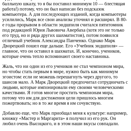
балльную шкалу, то я бы поставил минимум 10 — блестящая
работа!) потому, что он был написан без подсказок
компьютера. А для последующих изданий, когда компьютеры
усилились, Марк все свои анализы уточнял и расширял. В 80-
е годы прорывом в области эндшпиля считался пятитомник
под редакцией Юрия Львовича Авербаха (хотя это не только
его труд, но и ряда других шахматистов), потом появился
отличный учебник Александра Панченко. Однако Марк
Дворецкий пошел еще дальше. Его «Учебник эндшпиля» —
главное, что он оставил в шахматах. И, конечно, учеников,
которые очень тепло вспоминают своего наставника.
Жаль, что ни один из его учеников не стал чемпионом мира,
но чтобы стать первым в мире, нужно быть как минимум
эгоистом: если не можешь перешагнуть через другого, то
шансов мало. А Марк Дворецкий предпочитал сотрудничать с
людьми, которые импонировали ему своими человеческими
качествами. Я готов многое простить чемпионам мира,
потому что им для достижения цели пришлось многим
пожертвовать; но в то же время я им сочувствую.
Добавлю еще, что Марк приобщал меня к культуре: например,
книжку «Мастер и Маргарита» я получил из его рук. Он
любил очень Высоцкого, и в этом наши вкусы совпадали.