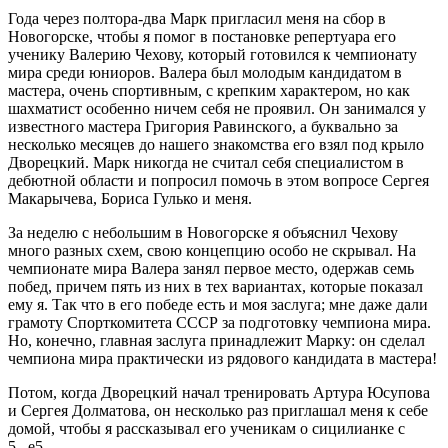
Года через полтора-два Марк пригласил меня на сбор в
Новогорске, чтобы я помог в постановке репертуара его
ученику Валерию Чехову, который готовился к чемпионату
мира среди юниоров. Валера был молодым кандидатом в
мастера, очень спортивным, с крепким характером, но как
шахматист особенно ничем себя не проявил. Он занимался у
известного мастера Григория Равинского, а буквально за
несколько месяцев до нашего знакомства его взял под крыло
Дворецкий. Марк никогда не считал себя специалистом в
дебютной области и попросил помочь в этом вопросе Сергея
Макарычева, Бориса Гулько и меня.
За неделю с небольшим в Новогорске я объяснил Чехову
много разных схем, свою концепцию особо не скрывал. На
чемпионате мира Валера занял первое место, одержав семь
побед, причем пять из них в тех вариантах, которые показал
ему я. Так что в его победе есть и моя заслуга; мне даже дали
грамоту Спорткомитета СССР за подготовку чемпиона мира.
Но, конечно, главная заслуга принадлежит Марку: он сделал
чемпиона мира практически из рядового кандидата в мастера!
Потом, когда Дворецкий начал тренировать Артура Юсупова
и Сергея Долматова, он несколько раз приглашал меня к себе
домой, чтобы я рассказывал его ученикам о сицилианке с
5...е5.