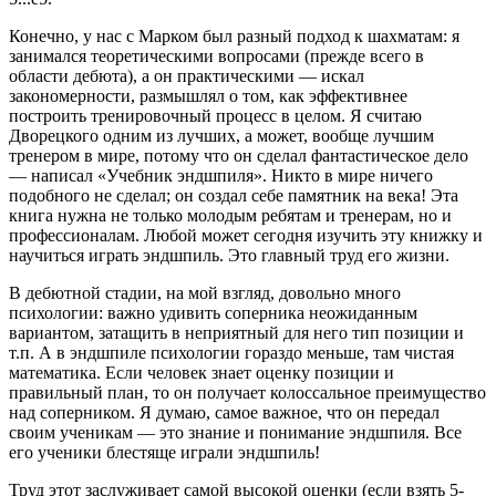
Конечно, у нас с Марком был разный подход к шахматам: я
занимался теоретическими вопросами (прежде всего в
области дебюта), а он практическими — искал
закономерности, размышлял о том, как эффективнее
построить тренировочный процесс в целом. Я считаю
Дворецкого одним из лучших, а может, вообще лучшим
тренером в мире, потому что он сделал фантастическое дело
— написал «Учебник эндшпиля». Никто в мире ничего
подобного не сделал; он создал себе памятник на века! Эта
книга нужна не только молодым ребятам и тренерам, но и
профессионалам. Любой может сегодня изучить эту книжку и
научиться играть эндшпиль. Это главный труд его жизни.
В дебютной стадии, на мой взгляд, довольно много
психологии: важно удивить соперника неожиданным
вариантом, затащить в неприятный для него тип позиции и
т.п. А в эндшпиле психологии гораздо меньше, там чистая
математика. Если человек знает оценку позиции и
правильный план, то он получает колоссальное преимущество
над соперником. Я думаю, самое важное, что он передал
своим ученикам — это знание и понимание эндшпиля. Все
его ученики блестяще играли эндшпиль!
Труд этот заслуживает самой высокой оценки (если взять 5-