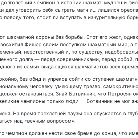
 долголетний чемпион в истории шахмат, мудрец и фил
аки дал уговорить себя сыграть матч и... лишился оре
поводу того, стоит ли вступать в изнурительную борьб
 от шахматной короны без борьбы. Этот его жест, одна
е восхитил Фишер своим поступком шахматный мир, а т
еменный, неестественный и, по существу, недобровол
енного долга — перед современниками, перед собой, 
одного из самых выдающихся шахматистов всех време
койно, без обид и упреков сойти со ступенек шахматно
ональному человеку, умеющему трезво, самокритично 
 должен остановиться. Знай Ботвинник, что Петросян ок
 великие чемпионы только люди — Ботвинник не мог зна
еня. На время трехлетней паузы она опускается в глуб
ваться над «вечным вопросом».
то чемпион должен нести свое бремя до конца, что им