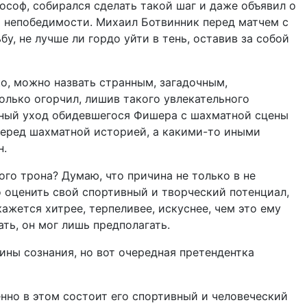
ософ, собирался сделать такой шаг и даже объявил о
ола непобедимости. Михаил Ботвинник перед матчем с
у, не лучше ли гордо уйти в тень, оставив за собой
ко, можно назвать странным, загадочным,
олько огорчил, лишив такого увлекательного
ьный уход обидевшегося Фишера с шахматной сцены
перед шахматной историей, а какими-то иными
н.
го трона? Думаю, что причина не только в не
оценить свой спортивный и творческий потенциал,
ажется хитрее, терпеливее, искуснее, чем это ему
ть, он мог лишь предполагать.
ины сознания, но вот очередная претендентка
енно в этом состоит его спортивный и человеческий