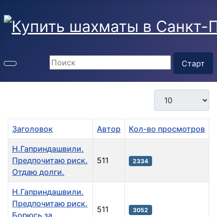
Кол-во строк:
Заголовок
Автор
Кол-во просмотров
Н.Гаприндашвили.
Предпочитаю риск.
511
2334
Отдаю долги.
Н.Гаприндашвили.
Предпочитаю риск.
511
3052
Борюсь за